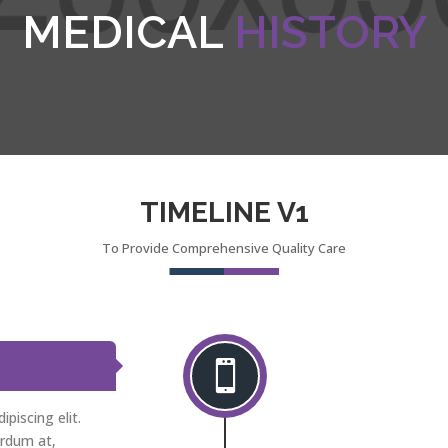
MEDICAL
HISTORY
TIMELINE V1
To Provide Comprehensive Quality Care

piscing elit.
erdum at,