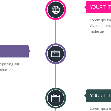
YOUR TIT

Lorem ipsum d
Vivamus tellu
molestie.

piscing elit.
erdum at,
YOUR TIT

Lorem ipsum d