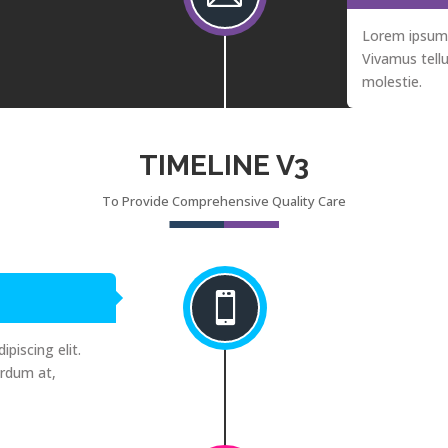
Lorem ipsum d
Vivamus tellu
molestie.
TIMELINE V3
To Provide Comprehensive Quality Care

piscing elit.
erdum at,