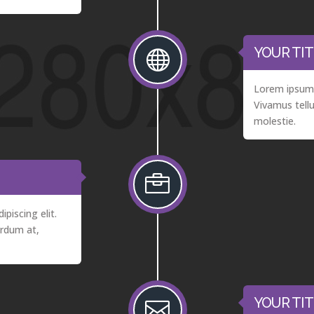
YOUR TIT

Lorem ipsum d
Vivamus tellu
molestie.

piscing elit.
erdum at,
YOUR TIT
