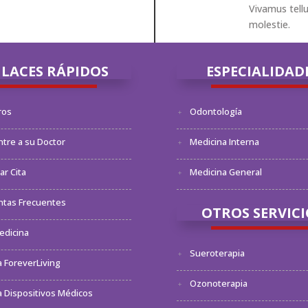
Vivamus tellu
molestie.
LACES RÁPIDOS
ESPECIALIDAD
ros
Odontología
tre a su Doctor
Medicina Interna
r Cita
Medicina General
ntas Frecuentes
OTROS SERVICI
edicina
Sueroterapia
 ForeverLiving
Ozonoterapia
 Dispositivos Médicos