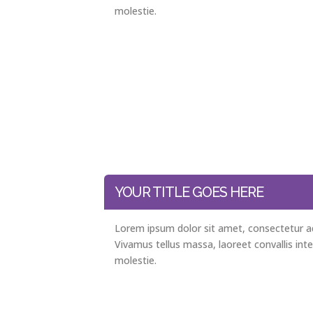
molestie.
YOUR TITLE GOES HERE
Lorem ipsum dolor sit amet, consectetur adi
Vivamus tellus massa, laoreet convallis int
molestie.