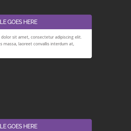
LE GOES HERE
olor sit amet, consectetur adipiscing elit.
s massa, laoreet convallis interdum at,
LE GOES HERE