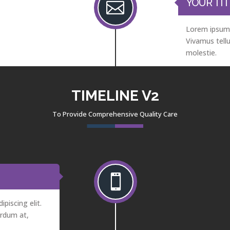
YOUR TIT

Lorem ipsum d
Vivamus tellu
molestie.
TIMELINE V2
To Provide Comprehensive Quality Care

piscing elit.
erdum at,