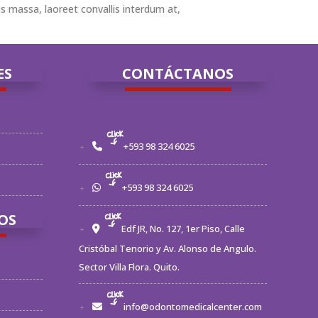
s massa, laoreet convallis interdum at,
ES
CONTÁCTANOS
+593 98 324 6025
+593 98 324 6025
OS
Edf JR, No. 127, 1er Piso, Calle
Cristóbal Tenorio y Av. Alonso de Angulo.
Sector Villa Flora. Quito.
info@odontomedicalcenter.com