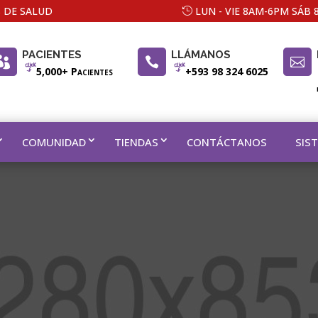
 DE SALUD
LUN - VIE 8AM-6PM SÁB
PACIENTES
LLÁMANOS



5,000+ Pacientes
+593 98 324 6025
COMUNIDAD
TIENDAS
CONTÁCTANOS
SIS