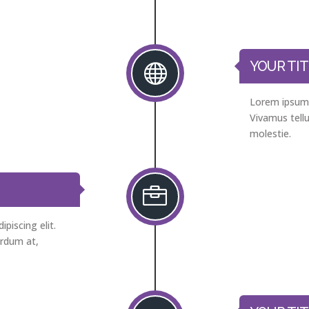
YOUR TIT

Lorem ipsum d
Vivamus tellu
molestie.

piscing elit.
erdum at,