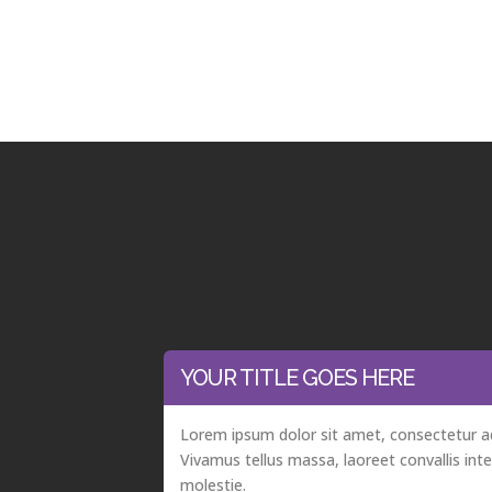
YOUR TITLE GOES HERE
Lorem ipsum dolor sit amet, consectetur adi
Vivamus tellus massa, laoreet convallis int
molestie.