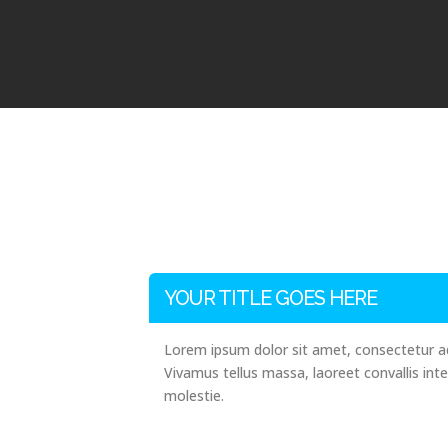
YOUR TITLE GOES HERE
Lorem ipsum dolor sit amet, consectetur adi
Vivamus tellus massa, laoreet convallis int
molestie.