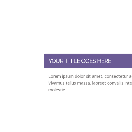
YOUR TITLE GOES HERE
Lorem ipsum dolor sit amet, consectetur adi
Vivamus tellus massa, laoreet convallis int
molestie.