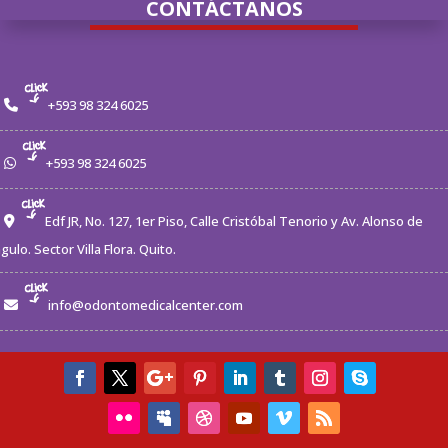
CONTÁCTANOS
+593 98 324 6025
+593 98 324 6025
Edf JR, No. 127, 1er Piso, Calle Cristóbal Tenorio y Av. Alonso de
gulo. Sector Villa Flora. Quito.
info@odontomedicalcenter.com