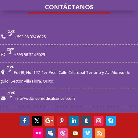
CONTÁCTANOS
+593 98 324 6025
+593 98 324 6025
Edf JR, No. 127, 1er Piso, Calle Cristóbal Tenorio y Av. Alonso de
gulo. Sector Villa Flora. Quito.
info@odontomedicalcenter.com