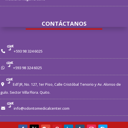
CONTÁCTANOS
+593 98 324 6025
+593 98 324 6025
Edf JR, No. 127, 1er Piso, Calle Cristóbal Tenorio y Av. Alonso de
gulo. Sector Villa Flora. Quito.
info@odontomedicalcenter.com