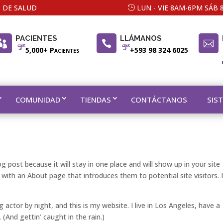
 DE SALUD
LUN - VIE 8AM-6PM SÁB
PACIENTES
LLÁMANOS



5,000+ Pacientes
+593 98 324 6025
COMUNIDAD
TIENDAS
CONTÁCTANOS
SIS
og post because it will stay in one place and will show up in your site
with an About page that introduces them to potential site visitors. I
g actor by night, and this is my website. I live in Los Angeles, have a
 (And gettin’ caught in the rain.)