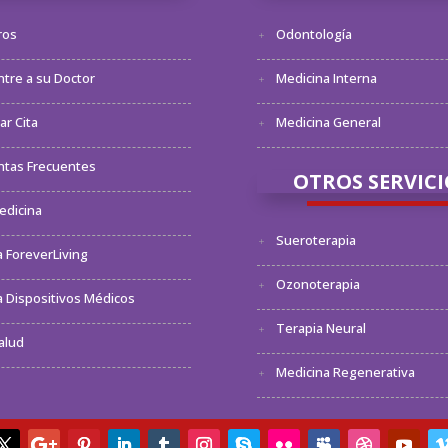
ros
Odontología
tre a su Doctor
Medicina Interna
r Cita
Medicina General
ntas Frecuentes
OTROS SERVICI
edicina
Sueroterapia
 ForeverLiving
Ozonoterapia
 Dispositivos Médicos
Terapia Neural
alud
Medicina Regenerativa