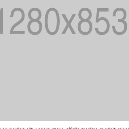
adipisicing elit. Labore atque officiis maxime suscipit expe