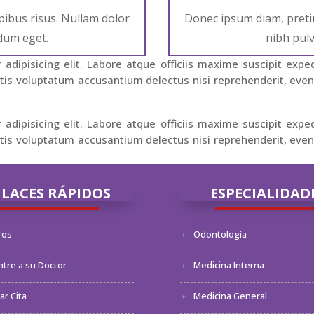
ibus risus. Nullam dolor
Donec ipsum diam, preti
rdum eget.
nibh pulv
adipisicing elit. Labore atque officiis maxime suscipit expe
is voluptatum accusantium delectus nisi reprehenderit, evenie
adipisicing elit. Labore atque officiis maxime suscipit expe
is voluptatum accusantium delectus nisi reprehenderit, evenie
LACES RÁPIDOS
ESPECIALIDAD
ros
Odontología
tre a su Doctor
Medicina Interna
r Cita
Medicina General