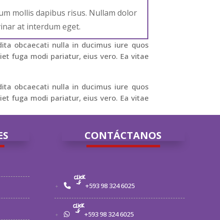
um mollis dapibus risus. Nullam dolor
inar at interdum eget.
dita obcaecati nulla in ducimus iure quos
t fuga modi pariatur, eius vero. Ea vitae
dita obcaecati nulla in ducimus iure quos
t fuga modi pariatur, eius vero. Ea vitae
ES
CONTÁCTANOS
+593 98 324 6025
+593 98 324 6025