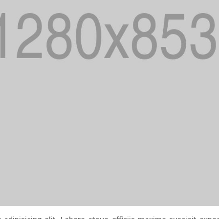
adipisicing elit. Labore atque officiis maxime suscipit expe