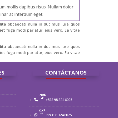
um mollis dapibus risus. Nullam dolor
inar at interdum eget.
dita obcaecati nulla in ducimus iure quos
t fuga modi pariatur, eius vero. Ea vitae
dita obcaecati nulla in ducimus iure quos
t fuga modi pariatur, eius vero. Ea vitae
ES
CONTÁCTANOS
+593 98 324 6025
+593 98 324 6025