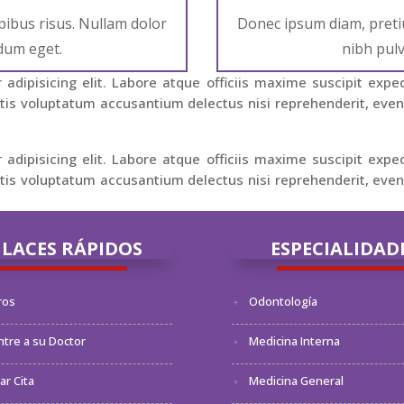
ibus risus. Nullam dolor
Donec ipsum diam, preti
rdum eget.
nibh pulv
adipisicing elit. Labore atque officiis maxime suscipit expe
is voluptatum accusantium delectus nisi reprehenderit, evenie
adipisicing elit. Labore atque officiis maxime suscipit expe
is voluptatum accusantium delectus nisi reprehenderit, evenie
LACES RÁPIDOS
ESPECIALIDAD
ros
Odontología
tre a su Doctor
Medicina Interna
r Cita
Medicina General