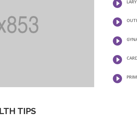

LARY

OUTP

GYNA

CARD

PRIM
LTH TIPS