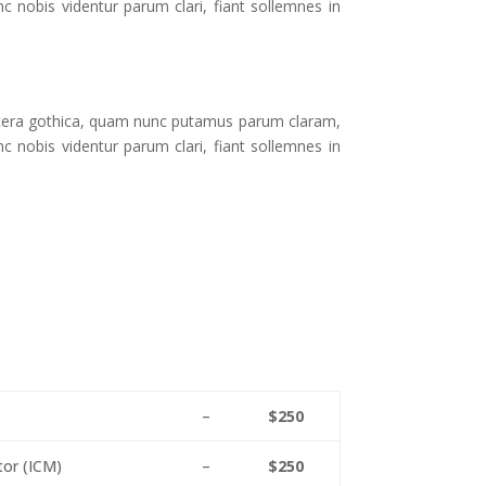
 nobis videntur parum clari, fiant sollemnes in
ttera gothica, quam nunc putamus parum claram,
 nobis videntur parum clari, fiant sollemnes in
–
$250
tor (ICM)
–
$250