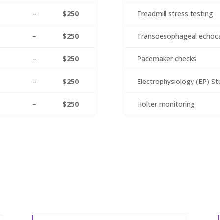
–
$250
Treadmill stress testing
–
$250
Transoesophageal echoc
–
$250
Pacemaker checks
–
$250
Electrophysiology (EP) St
–
$250
Holter monitoring