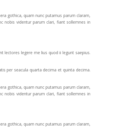
ttera gothica, quam nunc putamus parum claram,
 nobis videntur parum clari, fiant sollemnes in
t lectores legere me lius quod ii legunt saepius.
is per seacula quarta decima et quinta decima.
ttera gothica, quam nunc putamus parum claram,
 nobis videntur parum clari, fiant sollemnes in
ttera gothica, quam nunc putamus parum claram,