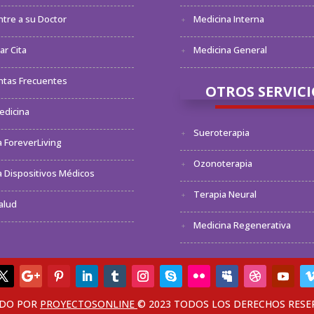
tre a su Doctor
Medicina Interna
r Cita
Medicina General
ntas Frecuentes
OTROS SERVICI
edicina
Sueroterapia
 ForeverLiving
Ozonoterapia
 Dispositivos Médicos
Terapia Neural
alud
Medicina Regenerativa
ADO POR
PROYECTOSONLINE
© 2023 TODOS LOS DERECHOS RES