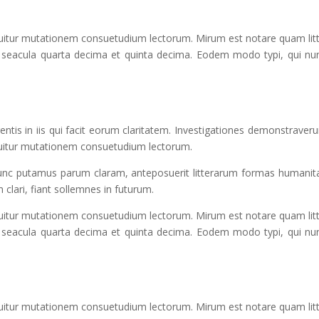
equitur mutationem consuetudium lectorum. Mirum est notare quam li
 seacula quarta decima et quinta decima. Eodem modo typi, qui nunc
entis in iis qui facit eorum claritatem. Investigationes demonstraverun
quitur mutationem consuetudium lectorum.
unc putamus parum claram, anteposuerit litterarum formas humanitat
clari, fiant sollemnes in futurum.
equitur mutationem consuetudium lectorum. Mirum est notare quam li
 seacula quarta decima et quinta decima. Eodem modo typi, qui nunc
equitur mutationem consuetudium lectorum. Mirum est notare quam li